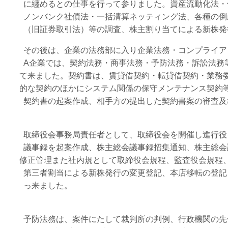
に纏めるとの仕事を行って参りました。資産流動化法・
ノンバンク社債法・一括清算ネッティング法、各種の倒
（旧証券取引法）等の調査、株主割り当てによる新株発
その後は、企業の法務部に入り企業法務・コンプライア
A企業では、契約法務・商事法務・予防法務・訴訟法務
て来ました。契約書は、賃貸借契約・転貸借契約・業務委
的な契約のほかにシステム関係の保守メンテナンス契約等
契約書の起案作成、相手方の提出した契約書案の審査及
取締役会事務局責任者として、取締役会を開催し進行役
議事録を起案作成、株主総会議事録招集通知、株主総会
修正管理また社内規として取締役会規程、監査役会規程、
第三者割当による新株発行の変更登記、本店移転の登記
っ来ました。
予防法務は、案件にたして裁判所の判例、行政機関の先