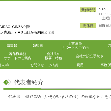
9:30～1
受付時間
11:00 
（土曜
日曜日
定休日
GIRAC GINZA９階
丸ノ内線」）A３出口から約徒歩２分
企業法務
議事録
領収書
サポートのご案内
著作権業務
会社法の
会社の設立手続き
サポートのご案内
概要・特色
まの声
お問合せ・ご相談
費用
事務所
代表者紹介
代表者 磯谷昌徳（いそがいまさのり）の簡単な紹介を