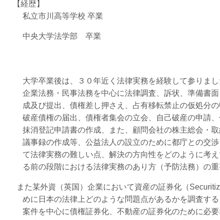
【経歴】
私立市川高等学校 卒業
中央大学法学部 卒業
大学卒業後は、３０年近く法律実務を経験して参りまし
企業法務・民事法務を中心に法律調査、訴状、準備書面
成及び提出、債権差し押さえ、占有移転禁止の仮処分の
破産債権の届出、債権者集会の立会、自己破産の申請、
抹消登記申請書の作成、また、顧問会社の株主総会・取
議事録の作成等、公益法人の設立のために都庁との交渉
て法律実務の難しい点、解決の方向性をどのように考え
る前の段階における法律実務のあり方（予防法務）の重
また某外資（英国）企業において資産の証券化（Securitiz
めに日本の法律上どのような問題点があるかを調査する
案件を中心に債権証券化、不動産の証券化のために必要