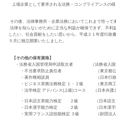
上場企業として要求される法務・コンプライアンスの様
その後、法律事務所・企業法務においてこれまで培って来
法律を知らないがために正当な利益が確保できず、不利益
したい、社会貢献をしたい思いから、平成２１年度行政書
５月に独立開業いたしました。
【その他の保有資格】
・法務省入国管理局申請取次者 （法務省入国
・不当要求防止責任者 （東京都公安
・著作権相談員 （日本行政書士
・ビジネス実務法務検定 １・２級 （東京商工
・法学検定 アドバンス(上級)コース （日本弁護士
・日本語文章能力検定 ２級 （日本語文章
・日本漢字能力検定 ２級 （日本漢字能
・実用フランス語技能検定 ３級 （財団法人フ