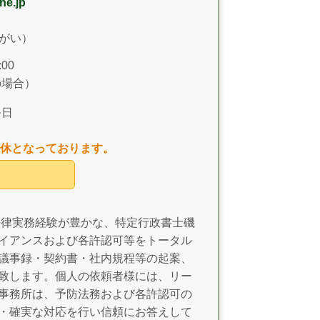
ne.jp
そがい）
00
日の場合）
祭日
休となっております。
法律実務経験が豊かな、特定行政書士磯
イアンスおよび各許認可等をトータル
議事録・契約書・社内規程等の起案、
致します。個人の依頼者様には、リー
事務所は、予防法務および各許認可の
・確実な対応を行い信頼にお答えして