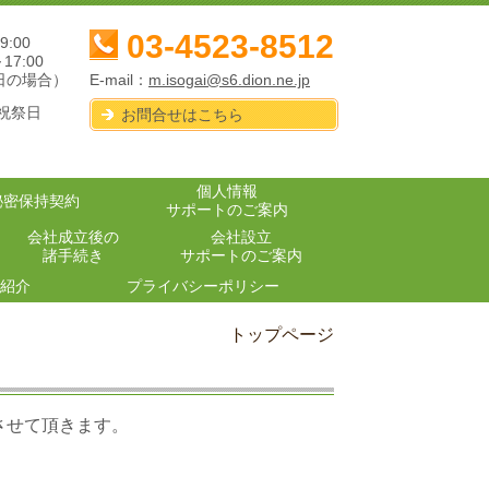
03-4523-8512
9:00
～17:00
E-mail：
m.isogai@s6.dion.ne.jp
日の場合）
,祝祭日
お問合せはこちら
個人情報
秘密保持契約
サポートのご案内
会社成立後の
会社設立
諸手続き
サポートのご案内
紹介
プライバシーポリシー
トップページ
させて頂きます。