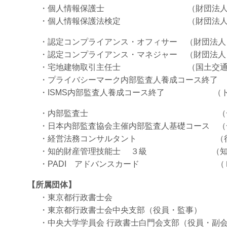
・個人情報保護士 （財団法人全日本
・個人情報保護法検定 （財団法人全日本
・認定コンプライアンス・オフィサー （財団法人コ
・認定コンプライアンス・マネジャー （財団法人コ
・宅地建物取引主任士 （国土交通
・プライバシーマーク内部監査人養成コース終了 （
・ISMS内部監査人養成コース終了 （トー
・内部監査士 （一般社団法人
・日本内部監査協会主催内部監査人基礎コース （一
・経営法務コンサルタント （行政書士
・知的財産管理技能士 ３級 （知的
・PADI アドバンスカード （Ｐ
【所属団体】
・東京都行政書士会
・東京都行政書士会中央支部（役員・監事）
・中央大学学員会 行政書士白門会支部（役員・副会