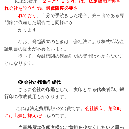
以上の費用
（２４
万〜２５万）は、
法定費用
と称さ
れ会社を設立ために
最低限度必要
さ
れており
、自分で手続きした場合、第三者である専
門家に依頼した場合でも同様にか
かります。
なお、発起設立のときは、会社法により株式払込金
証明書の提出が不要といます。
従って、金融機関の残高証明の費用はかからないこ
とになります。
③ 会社の印鑑作成代
さらに
会社の印鑑
として、実印となる
代表者印、銀
行印
の作成費用もかかります。
これは法定費用以外の出費です。
会社設立、創業時
には出費は抑えたい
ものです。
当事務所は依頼者様のご負担を少なくしたいと思っ