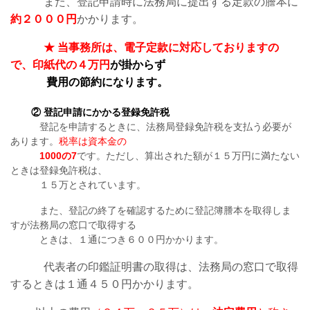
また、登記申請時に法務局に提出する定款の謄本に
約２０００円
かかります。
★ 当事務所は、電子定款に対応しておりますの
で、印紙代の４万円
が掛からず
費用の節約になります。
② 登記申請にかかる登録免許税
登記を申請するときに、法務局登録免許税を支払う必要が
あります。
税率は資本金の
1000の7
です。ただし、算出された額が１５万円に満たない
ときは登録免許税は、
１５万とされています。
また、登記の終了を確認するために登記簿謄本を取得しま
すが法務局の窓口で取得する
ときは、１通につき６００円かかります。
代表者の印鑑証明書の取得は、法務局の窓口で取得
するときは１通４５０円かかります。