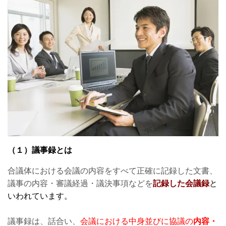
（１）議事録とは
合議体における会議の内容をすべて正確に記録した文書、
議事の内容・審議経過・議決事項などを
記録した会議録
と
いわれています
。
議事録は、話合い、
会議における中身並びに協議の
内容・