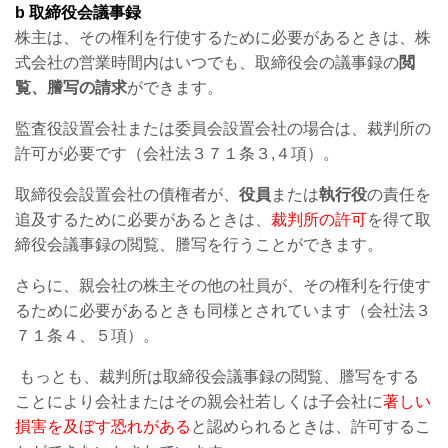
b 取締役会議事録
株主は、その権利を行使するために必要があるときは、株
式会社の営業時間内はいつでも、取締役会の議事録の
閲
覧、謄写の請求
ができます。
監査役設置会社または委員会設置会社の場合は、裁判所の
許可が必要です（会社法３７１条３,４項）。
取締役会設置会社の債権者が、
役員
または
執行役
の責任を
追及するために必要があるときは、
裁判所の許可
を得て取
締役会議事録の閲覧、謄写を行うことができます。
さらに、親会社の株主その他の社員が、その権利を行使す
るために必要があるときも同様とされています（会社法３
７１条４、５項）。
もっとも、裁判所は取締役会議事録の閲覧、謄写をする
ことにより会社またはその親会社若しくは子会社に
著しい
損害を及ぼす恐れがある
と認められるときは、許可するこ