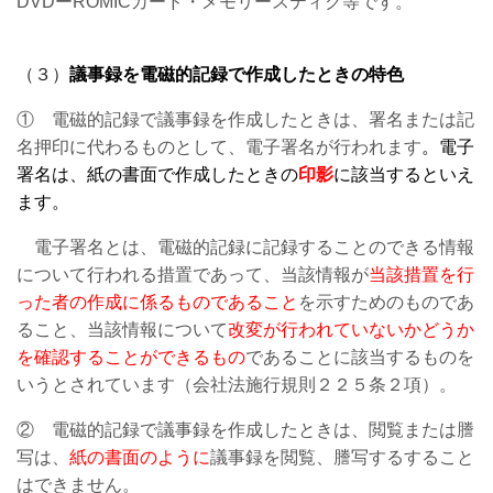
DVDーROMICカード・メモリースティク等です。
（３）
議事録を電磁的記録で作成したときの特色
① 電磁的記録で議事録を作成したときは、署名または記
名押印に代わるものとして、電子署名が行われます
。
電子
署名は、紙の書面で作成したときの
印影
に該当するといえ
ます。
電子署名とは、電磁的記録に記録することのできる情報
について行われる措置であって、当該情報が
当該措置を行
った者の作成に係るものであること
を示すためのものであ
ること、当該情報について
改変が行われていないかどうか
を確認することができるもの
であることに該当するものを
いうとされています（会社法施行規則２２５条２項）。
② 電磁的記録で議事録を作成したときは、閲覧または謄
写は、
紙の書面のように
議事録を閲覧、謄写するすること
はできません。