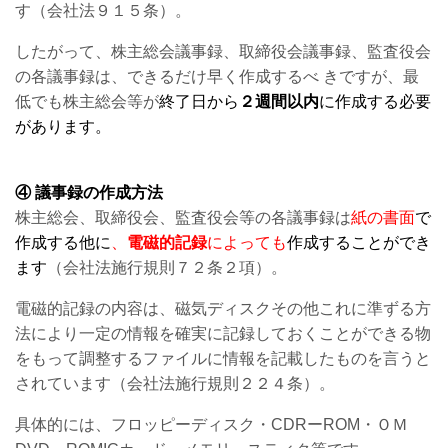
す（会社法９１５条）。
したがって、株主総会議事録、取締役会議事録、監査役会
の各議事録は、できるだけ早く作成するべ きですが、最
低でも株主総会等が
終了日から
２週間以内
に作成する必要
があります。
④ 議事録の作成方法
株主総会、取締役会、監査役会等の各議事録は
紙の書面
で
作成する他に
、
電磁的記録
によっても
作成することができ
ます
（会社法施行規則７２条２項）。
電磁的記録の内容は、磁気ディスクその他これに準ずる方
法により一定の情報を確実に記録しておくことができる物
をもって調整するファイルに情報を記載したものを言うと
されています（会社法施行規則２２４条）。
具体的には、フロッピーディスク・CDRーROM・ＯＭ