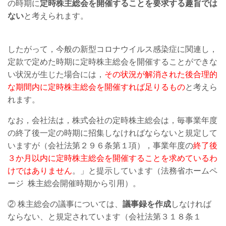
の時期に
定時株主総会を開催することを要求する趣旨では
ない
と考えられます。
したがって，今般の新型コロナウイルス感染症に関連し，
定款で定めた時期に定時株主総会を開催することができな
い状況が生じた場合には，
その状況が解消された後合理的
な期間内に定時株主総会を開催すれば足りるもの
と考えら
れます。
なお，会社法は，株式会社の定時株主総会は，毎事業年度
の終了後一定の時期に招集しなければならないと規定して
いますが（会社法第２９６条第１項），事業年度の
終了後
３か月以内に定時株主総会を開催することを求めているわ
けではありません
。」と提示しています（法務省ホームペ
ージ 株主総会開催時期から引用）。
② 株主総会の議事については、
議事録を作成
しなければ
ならない、と規定されています（会社法第３１８条１