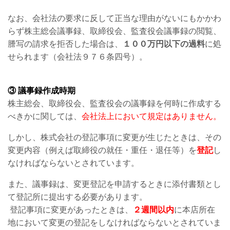
なお、会社法の要求に反して正当な理由がないにもかかわ
らず株主総会議事録、取締役会、監査役会議事録の閲覧、
謄写の請求を拒否した場合は、
１００万円以下の過料
に処
せられます（会社法９７６条四号）。
③ 議事録作成時期
株主総会、取締役会、監査役会の議事録を何時に作成する
べきかに関しては、
会社法上において規定はありません。
しかし、株式会社の登記事項に変更が生じたときは、その
変更内容（例えば取締役の就任・重任・退任等）を
登記
し
なければならないとされています。
また、議事録は、変更登記を申請するときに添付書類とし
て登記所に提出する必要があります。
登記事項に変更があったときは、
２週間以内
に本店所在
地において変更の登記をしなければならないとされていま