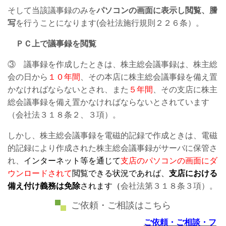
そして当該議事録のみを
パソコンの画
面に表示し閲覧、謄
写
を行うことになります(会社法施行規則２２６条）。
ＰＣ上で議事録を閲覧
③ 議事録を作成したときは、株主総会議事録は、株主総
会の日から
１０年間
、その本店に株主総会議事録を備え置
かなければならないとされ、また
５年間
、その支店に株主
総会議事録を備え置かなければならないとされています
（会社法３１８条２、３項）。
しかし、株主総会議事録を電磁的記録で作成ときは、電磁
的記録により作成された株主総会議事録がサーバに保管さ
れ、
インターネット等を通じて
支店のパソコンの画面にダ
ウンロードされて
閲覧できる状況であれば、
支店における
備え付け義務は免除
されます
（
会社法第３１８条３項）。
ご依頼・ご相談はこちら
ご依頼・ご相談・フ