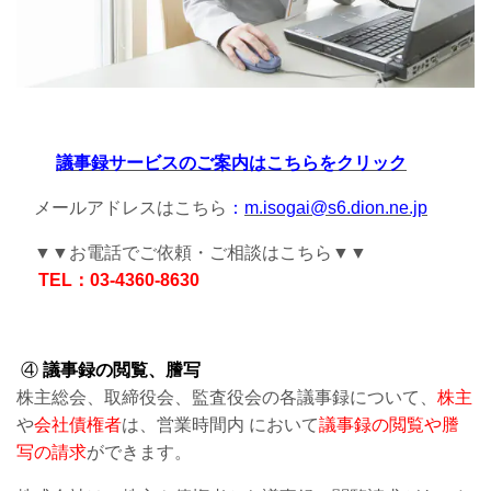
議事録サービスのご案内はこちらをクリック
メールアドレスはこちら
：
m.isogai@s6.dion.ne.jp
▼▼お電話でご依頼・ご相談はこちら▼▼
TEL：03-4360-8630
④
議事録の閲覧、謄写
株主総会、取締役会、監査役会の各議事録について、
株主
や
会社債権者
は、営業時間内 において
議事録の閲覧や謄
写の請求
ができます。