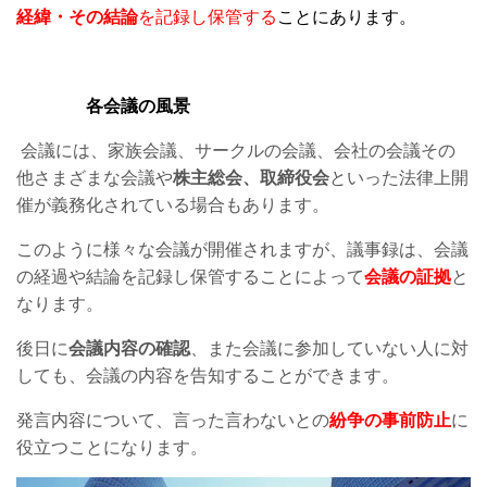
経緯・その結論
を記録し保管する
ことにあります。
各会議の風景
会議には、家族会議、サークルの会議、会社の会議その
他さまざまな会議や
株主総会、取締役会
といった法律上開
催が義務化されている場合もあります。
このように様々な会議が開催されますが、議事録は、会議
の経過や結論を記録し保管することによって
会議の証拠
と
なります。
後日に
会議内容の確認
、また会議に参加していない人に対
しても、会議の内容を告知することができます。
発言内容について、言った言わないとの
紛争の事前防止
に
役立つことになります。