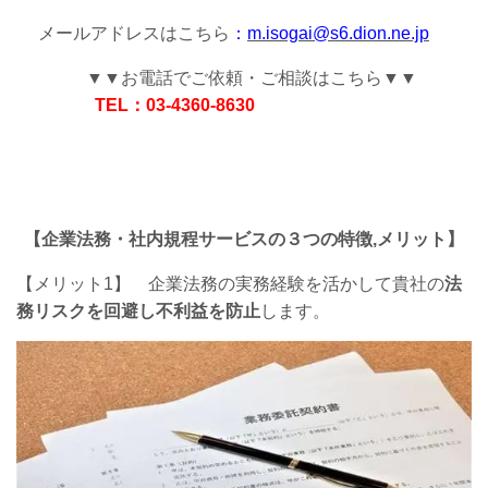
メールアドレスはこちら
：
m.isogai@s6.dion.ne.jp
▼▼お電話でご依頼・ご相談はこちら▼▼
TEL：03-4360-8630
【企業法務・社内規程サービスの３つの特徴,メリット】
【メリット1】
企業法務の実務経験を活かして
貴社の
法
務リスクを回避し不利益を防止
します。