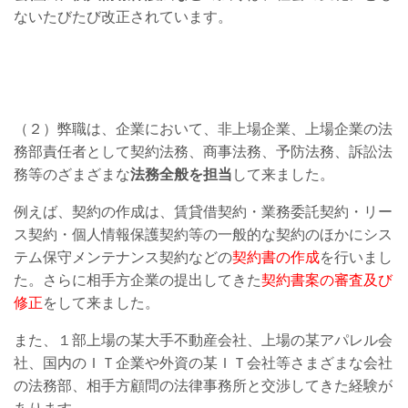
ないたびたび改正されています。
（２）弊職は、企業において、非上場企業、上場企業の法
務部責任者として契約法務、商事法務、予防法務、訴訟法
務等のざまざまな
法務全般を担当
して来ました。
例えば、契約の作成は、賃貸借契約・業務委託契約・リー
ス契約・個人情報保護契約等の一般的な契約のほかにシス
テム保守メンテナンス契約などの
契約書の作成
を行いまし
た。さらに相手方企業の提出してきた
契約書案の審査及び
修正
をして来ました。
また、１部上場の某大手不動産会社、上場の某アパレル会
社、国内のＩＴ企業や外資の某ＩＴ会社等さまざまな会社
の法務部、相手方顧問の法律事務所と交渉してきた経験が