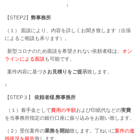
↓
【STEP2】
弊事務所
（１） 面談により、内容を詳しくお聞き致します（出張
によるご相談も承ります）。
新型コロナのため面談を希望されない依頼者様は、
オン
ラインによる面談
も可能です。
案件内容に基づき
お見積りをご提示
致します。
↓
【STEP３】
依頼者様,弊事務所
（１）着手金として
費用の半額
および印紙代などの
実費
を当事務所指定の銀行口座に振り込みをお願い致します。
（２）受任案件の
業務を開始
致します。丁ねいに
案件の進
捗状況を報告
致します。