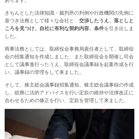
あります。
きちんとした法律知識・裁判所の判例や行政機関の先例に
基づき法務として様々な会社と、
交渉したうえ、落としと
ころを見つけ、自社に有利な契約内容、条件
を引き出しま
した。
商事法務としては、取締役会事務局責任者として、取締役
会の招集通知を作成しました、また取締役会を開催し司会
として議事進行ったうえ、取締役会議事録を起案作成を行
い、議事録の管理をして来ました。
そして、株主総会議事録招集通知、株主総会議事録の作成
し、総務に法的アドバイスを行い定款の維持や法律改正に
合わせるための修正を行い、定款を管理して来ました。