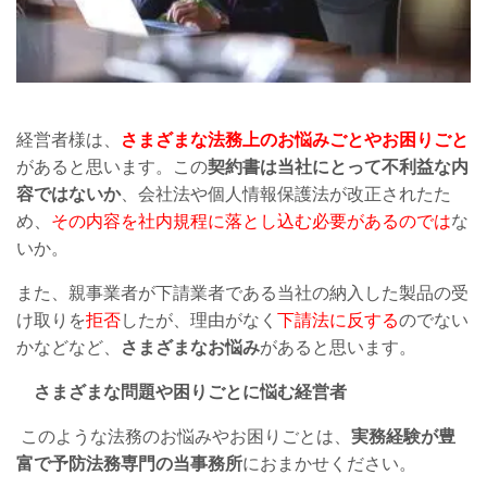
経営者様は、
さまざまな法務上のお悩みごとやお困りごと
があると思います。この
契約書は当社にとって不利益な内
容ではないか
、会社法や個人情報保護法が改正されたた
め、
その内容を社内規程に落とし込む必要があるのでは
な
いか。
また、親事業者が下請業者である当社の納入した製品の受
け取りを
拒否
したが、理由がなく
下請法に反する
のでない
かなどなど、
さまざまなお悩み
があると思います。
さまざまな問題や困りごとに悩む経営者
このような法務のお悩みやお困りごとは、
実務経験が豊
富で予防法務専門の当事務所
におまかせください。