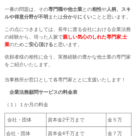
一番の問題は、その
専門職や他士業
との
相性
や
人柄、スキ
ルや得意分野が不明
または
分かりにくい
ことと思います。
この点につきましては、長年に渡る会社における企業法務
の経験から、培った人脈で
親しい気心のしれた専門家,士
業
のためご
安心頂ける
と思います。
依頼者様の相性に合う、実務経験の豊かな他士業の専門家
をご紹介いたします。
当事務所が窓口として各専門家ととに支援いたします！
企業法務顧問サービスの料金表
（１）１か月の料金
会社・団体
資本金2千万まで
金５万
会社・団体
資本金4千万まで
金７万