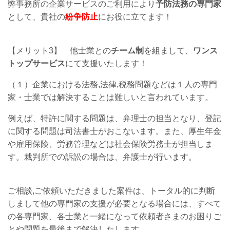
弊事務所の企業サービスのご利用により
予防法務の専門家
として、貴社の
紛争防止
にお役に立てます！
【メリット3】
他士業との
チーム制
を組まして、
ワンス
トップサービス
にて支援いたします！
（１）企業における法務,法律,税務問題などは１人の専門
家・士業では解決することは難しいと言われています。
例えば、特許に関する問題は、弁理士の担当となり、登記
に関する問題は司法書士がおこないます。また、厚生年金
や雇用保険、労務管理などは社会保険労務士が担当しま
す。裁判所での訴訟の場合は、弁護士が行います。
ご相談,ご依頼いただきました案件は、トータル的に判断
しまして他の専門家の支援が必要となる場合には、すべて
の各専門家、各士業と一緒になって依頼者さまのお困りご
とや問題を最後まで解決したします。