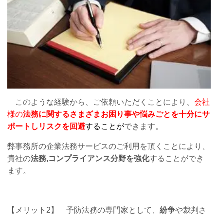
このような経験から、ご依頼いただくことにより、
会社
様の
法務に関するさまざまお困り事や悩みごとを十分にサ
ポートしリスクを回避
することが
できます。
弊事務所の企業法務サービスのご利用を頂くことにより、
貴社の
法務,コンプライアンス分野を強化
することができ
ます。
【メリット2】
予防法務の専門家として、
紛争
や裁判さ