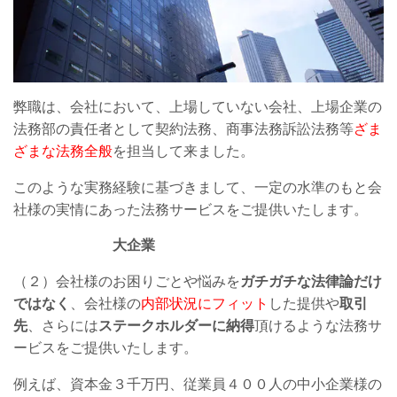
弊職は、会社において、上場していない会社、上場企業の
法務部の責任者として契約法務、商事法務訴訟法務等
ざま
ざまな法務全般
を担当して来ました。
このような実務経験に基づきまして、一定の水準のもと会
社様の実情にあった法務サービスをご提供いたします。
大企業
（２）会社様のお困りごとや悩みを
ガチガチな法律論だけ
ではなく
、会社様の
内部状況にフィット
した提供や
取引
先
、さらには
ステークホルダーに納得
頂けるような法務サ
ービスをご提供いたします。
例えば、資本金３千万円、従業員４００人の中小企業様の